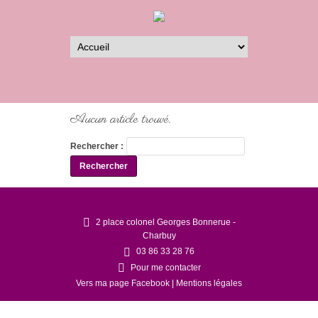
Aucun article trouvé.
Rechercher :
2 place colonel Georges Bonnerue -
Charbuy
03 86 33 28 76
Pour me contacter
Vers ma page Facebook
|
Mentions légales