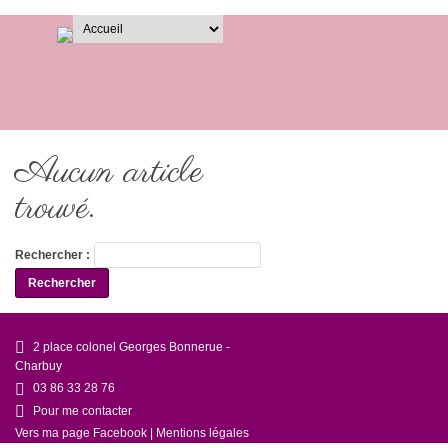
Aucun article
trouvé.
Rechercher :
2 place colonel Georges Bonnerue -
Charbuy
03 86 33 28 76
Pour me contacter
Vers ma page Facebook
|
Mentions légales